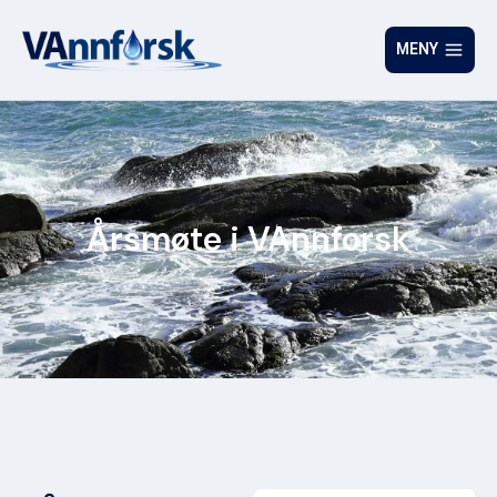
MENY
Årsmøte i VAnnforsk