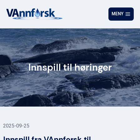
MENY
Innspill til høringer
2025-09-25
Innspill fra VAnnforsk til