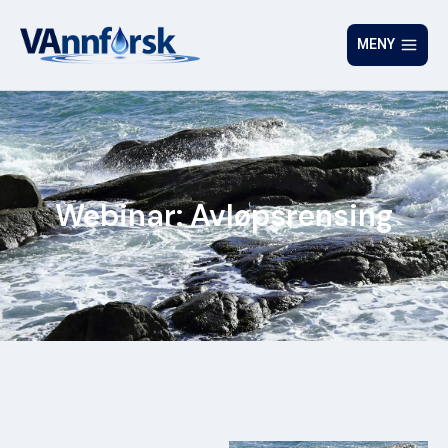
MENY
Webinar: Avløpsrensing